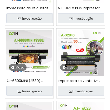
Impressora de etiquetas
AJ-1912TX Plus Impressora
de cristal UV AINKJET A-
industrial de sublimação
600 Pro UV DTF
Investigação
de tinta de alta
Investigação
velocidade
vídeo
vídeo
AJ-6800MINI (S580)
Impressora solvente A-
Impressora industrial de
3204S ECO
pintura de textura
Investigação
Investigação
multicamadas 3D