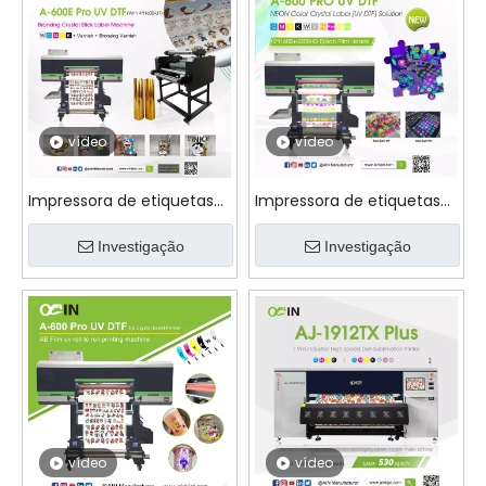
vídeo
vídeo
Impressora de etiquetas
Impressora de etiquetas
em bastão de cristal
de cristal AINKJET A-600
bronzeador A-600E Pro UV
Investigação
PRO UV DTF neon colorida
Investigação
DTF
vídeo
vídeo